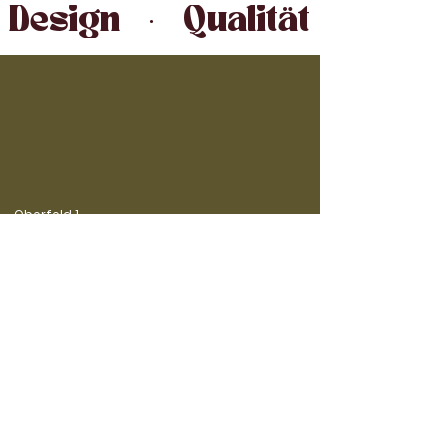
Design   ·   Qualität   ·   Ha
Oberfeld 1
6037 Root
im 1. Stock
twb-boutique@textilwerke.ch
+41 79 526 42 41
Links
Kontakt