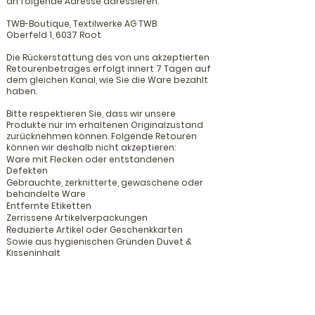
an folgende Adresse adressieren:
T
WB-Boutique, Textilwerke AG TWB
Oberfeld 1, 6037 Root
Die Rückerstattung des von uns akzeptierten
Retourenbetrages erfolgt innert 7 Tagen auf
dem gleichen Kanal, wie Sie die Ware bezahlt
haben.
B
itte respektieren Sie, dass wir unsere
Produkte nur im erhaltenen Originalzustand
zurücknehmen können. Folgende Retouren
können wir deshalb nicht akzeptieren:
Ware mit Flecken oder entstandenen
Defekten
Gebrauchte, zerknitterte, gewaschene oder
behandelte Ware
Entfernte Etiketten
Zerrissene Artikelverpackungen
Reduzierte Artikel
oder Geschenkkarten
Sowie aus hygienischen Gründen Duvet &
Kisseninhalt
Zudem muss die Rückgabefrist mit
vorgängiger Mailankündigung zwingend
eingehalten sein.