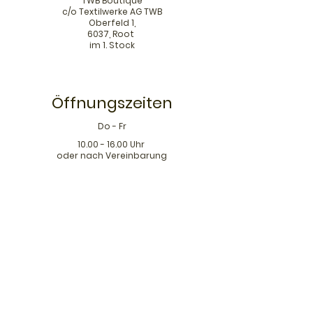
TWB Boutique
c/o Textilwerke AG TWB
Oberfeld 1,
6037, Root
im 1. Stock
Öffnungszeiten
Do - Fr
10.00 - 16.00
Uhr
oder nach Vereinbarung