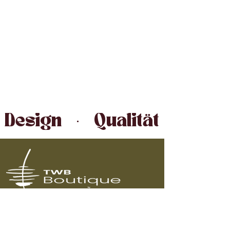
Design   ·   Qualität   ·   Ha
Oberfeld 1