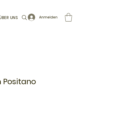
ÜBER UNS
Anmelden
n Positano
le-
eis