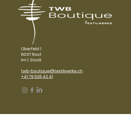
Oberfeld 1
6037 Root
im 1. Stock
twb-boutique@textilwerke.ch
+41 79 526 42 41