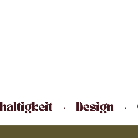
altigkeit   ·   