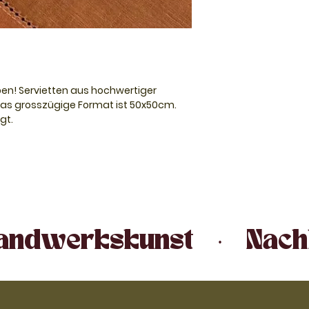
ben! Servietten aus hochwertiger
 Das grosszügige Format ist 50x50cm.
gt.
n Orange und Olive.
 Handwerkskunst   ·   Nachh