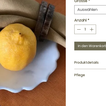
Grösse
*
Auswählen
Anzahl
*
In den Warenkor
Produktdetails
Qualität: Reine 
Pflege
Special: hochwer
mit Ajoursaum.
Waschbar bei 40-6
Die Ecken sind i
Verwenden Sie flü
Grösse: 50 x50 
optischen Farbaufh
Farbe: orange un
Weichmacher.
Herstellung: Ital
Öko-Tex Standa