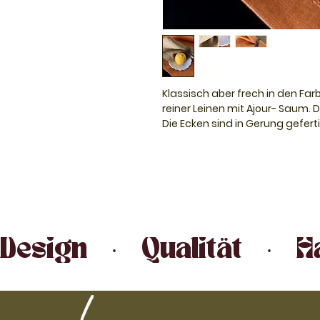
Klassisch aber frech in den Far
reiner Leinen mit Ajour- Saum.
Die Ecken sind in Gerung geferti
Erhältlich zur Zeit in den Farbe
Design   ·   Qualität   ·  