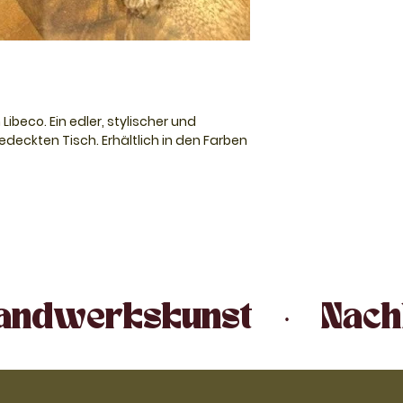
beco. Ein edler, stylischer und
gedeckten Tisch. Erhältlich in den Farben
tolz von belgischen Webern hergestellt.
n sie Leinen von Generation zu
 Handwerkskunst   ·   Nachh