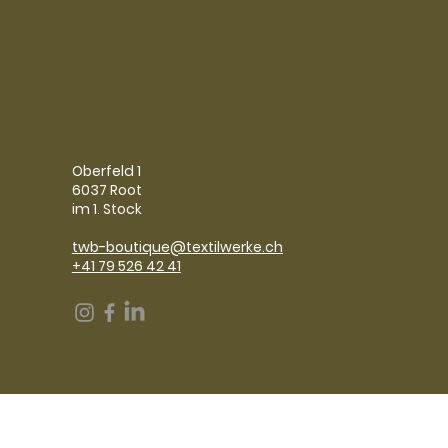
Oberfeld 1
6037 Root
im 1. Stock
twb-boutique@textilwerke.ch
+41 79 526 42 41