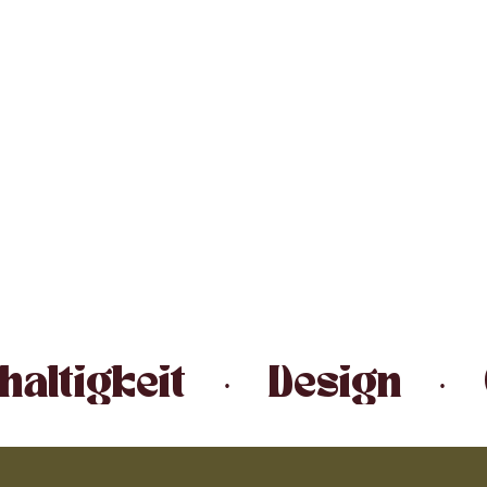
altigkeit   ·   