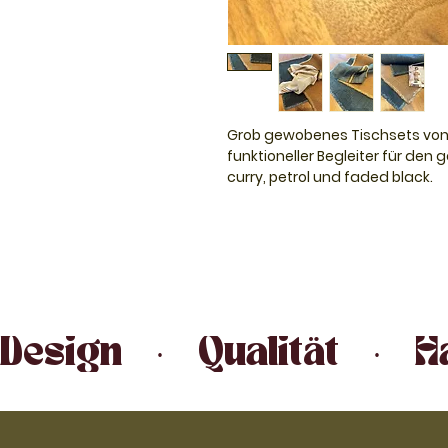
Grob gewobenes Tischsets von Li
funktioneller Begleiter für den 
curry, petrol und faded black.
Libeco - Jedes Stück wird mit S
Seit über 150 Jahren produziere
Generation.
Design   ·   Qualität   ·  