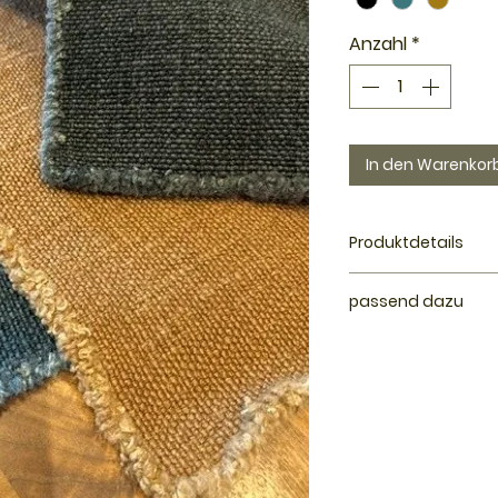
Anzahl
*
In den Warenkor
Produktdetails
Qualität: Leine
passend dazu
Special: mit Fra
waschbar
Servietten in der F
Grösse: 35x50 
und beige
gestreif
Farben: petrol, 
Herstellung: Bel
Öko-Tex Standa